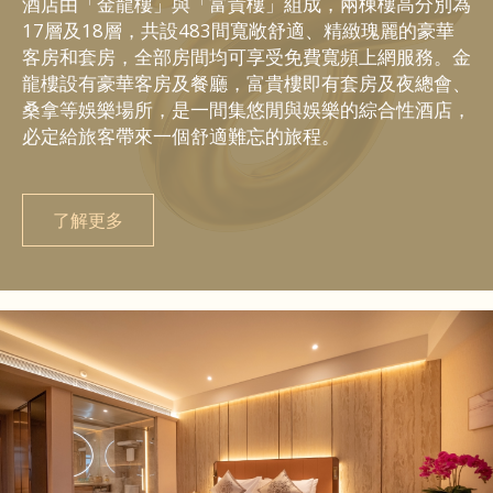
酒店由「金龍樓」與「富貴樓」組成，兩棟樓高分別為
17層及18層，共設483間寬敞舒適、精緻瑰麗的豪華
客房和套房，全部房間均可享受免費寬頻上網服務。金
龍樓設有豪華客房及餐廳，富貴樓即有套房及夜總會、
桑拿等娛樂場所，是一間集悠閒與娛樂的綜合性酒店，
必定給旅客帶來一個舒適難忘的旅程。
了解更多